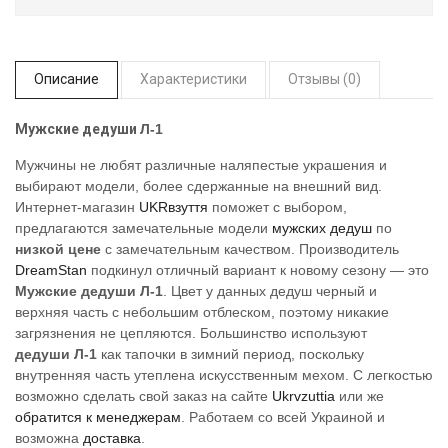
Описание
Характеристики
Отзывы (0)
Мужские дедуши
Л-1
Мужчины не любят различные наляпестые украшения и
выбирают модели, более сдержанные на внешний вид.
Интернет-магазин
UKRвзуття
поможет с выбором,
предлагаются замечательные модели
мужских дедуш
по
низкой цене
с замечательным качеством. Производитель
DreamStan
подкинул отличный вариант к новому сезону — это
Мужские дедуши Л-1
. Цвет у данных дедуш черный и
верхняя часть с небольшим отблеском, поэтому никакие
загрязнения не цепляются. Большинство используют
дедуши Л-1
как тапочки в зимний период, поскольку
внутренняя часть утеплена искусственным мехом. С легкостью
возможно сделать свой заказ на сайте
Ukrvzuttia
или же
обратится к менеджерам
. Работаем со всей Украиной и
возможна
доставка
.