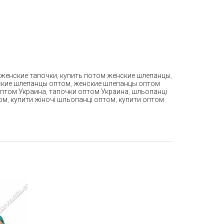
 женские тапочки
,
купить потом женские шлепанцы
,
кие шлепанцы оптом
,
женские шлепанцы оптом
птом Украина
,
тапочки оптом Украина
,
шльопанці
ом
,
купити жіночі шльопанці оптом
,
купити оптом