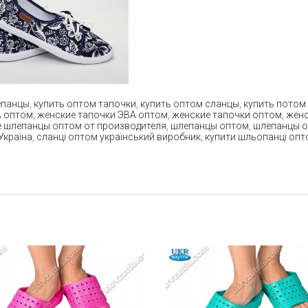
епанцы
,
купить оптом тапочки
,
купить оптом сланцы
,
купить потом
А оптом
,
женские тапочки ЭВА оптом
,
женские тапочки оптом
,
женс
 шлепанцы оптом от производителя
,
шлепанцы оптом
,
шлепанцы о
Україна
,
сланці оптом український виробник
,
купити шльопанці опт