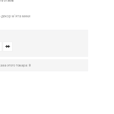
ть отзыв
 декор м`ята мики
аза этого товара: 8