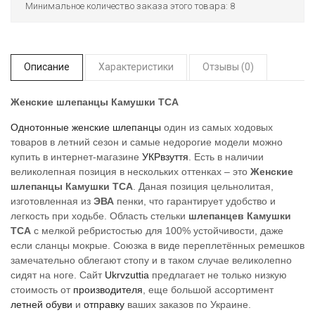
Минимальное количество заказа этого товара: 8
Описание
Характеристики
Отзывы (0)
Женские шлепанцы Камушки ТСА
Однотонные женские шлепанцы
один из самых ходовых
товаров в летний сезон и самые недорогие модели можно
купить в интернет-магазине
УКРвзуття
. Есть в наличии
великолепная позиция в нескольких оттенках – это
Женские
шлепанцы Камушки ТСА
. Даная позиция цельнолитая,
изготовленная из
ЭВА
пенки, что гарантирует удобство и
легкость при ходьбе. Область стельки
шлепанцев Камушки
TCA
с мелкой ребристостью для 100% устойчивости, даже
если сланцы мокрые. Союзка в виде переплетённых ремешков
замечательно облегают стопу и в таком случае великолепно
сидят на ноге. Сайт
Ukrvzuttia
предлагает не только низкую
стоимость от
производителя
, еще большой ассортимент
летней обуви
и
отправку
ваших заказов по Украине.