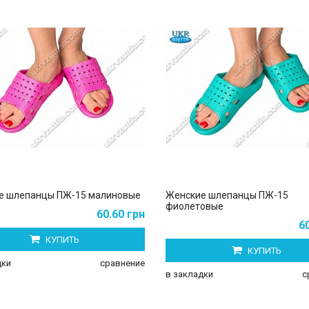
е шлепанцы ПЖ-15 малиновые
Женские шлепанцы ПЖ-15
фиолетовые
60.60 грн
6
КУПИТЬ
КУПИТЬ
дки
сравнение
в закладки
с