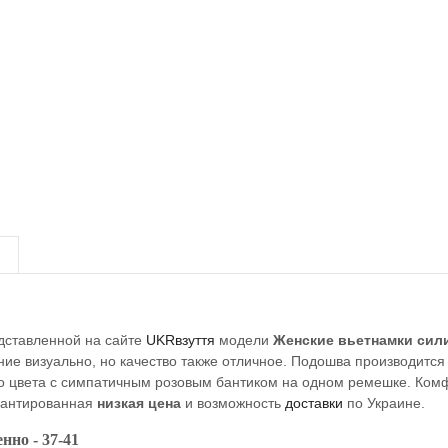
едставленной на сайте
UKRвзуття
модели
Женские вьетнамки сил
ие визуально, но качество также отличное. Подошва производится
го цвета с симпатичным розовым бантиком на одном ремешке. Ком
антированная
низкая цена
и возможность
доставки
по Украине.
нно - 37-41