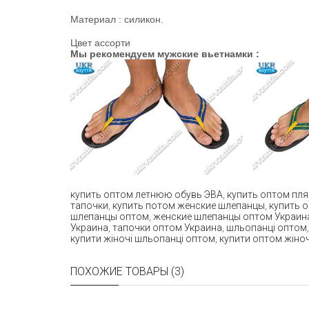
Материал : силикон.
Цвет ассорти
Мы рекомендуем мужские вьетнамки :
купить оптом летнюю обувь ЭВА
,
купить оптом пл
тапочки
,
купить потом женские шлепанцы
,
купить 
шлепанцы оптом
,
женские шлепанцы оптом Украин
Украина
,
тапочки оптом Украина
,
шльопанці оптом
купити жіночі шльопанці оптом
,
купити оптом жіноч
ПОХОЖИЕ ТОВАРЫ (3)