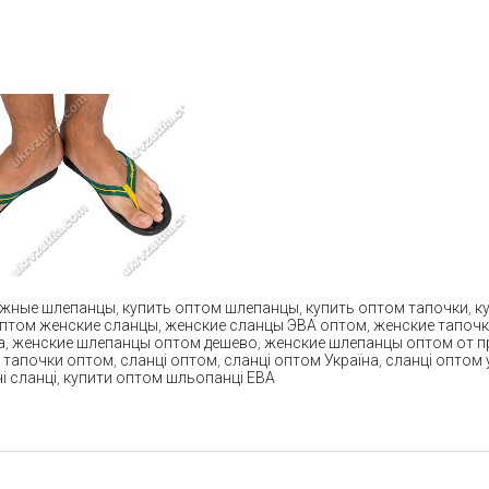
яжные шлепанцы
,
купить оптом шлепанцы
,
купить оптом тапочки
,
к
оптом женские сланцы
,
женские сланцы ЭВА оптом
,
женские тапоч
а
,
женские шлепанцы оптом дешево
,
женские шлепанцы оптом от п
,
тапочки оптом
,
сланці оптом
,
сланці оптом Україна
,
сланці оптом 
і сланці
,
купити оптом шльопанці ЕВА