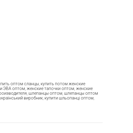
упить оптом сланцы
,
купить потом женские
ки ЭВА оптом
,
женские тапочки оптом
,
женские
роизводителя
,
шлепанцы оптом
,
шлепанцы оптом
український виробник
,
купити шльопанці оптом
,