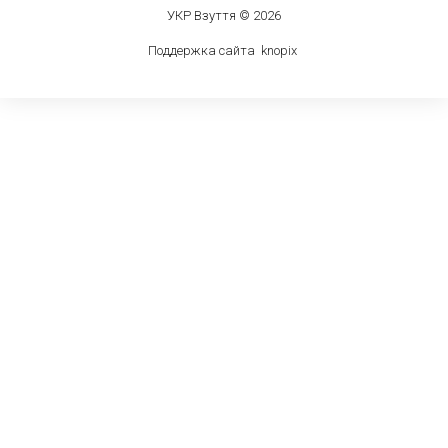
УКР Взуття © 2026
Поддержка сайта
knop
i
x