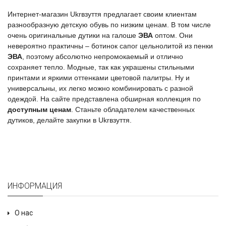
Интернет-магазин
Ukrвзуття
предлагает своим клиентам
разнообразную
детскую обувь
по низким ценам. В том числе
очень оригинальные
дутики на галоше
ЭВА
оптом. Они
невероятно практичны – ботинок сапог цельнолитой из пенки
ЭВА
, поэтому абсолютно непромокаемый и отлично
сохраняет тепло. Модные, так как украшены стильными
принтами и яркими оттенками цветовой палитры. Ну и
универсальны, их легко можно комбинировать с разной
одеждой. На
сайте
представлена обширная коллекция по
доступным ценам
. Станьте обладателем качественных
дутиков
, делайте закупки в
Ukrвзуття
.
ИНФОРМАЦИЯ
О нас