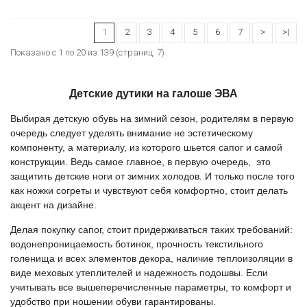
1
2
3
4
5
6
7
>
>|
Показано с 1 по 20 из 139 (страниц: 7)
Детские дутики на галоше ЭВА
Выбирая
детскую обувь
на зимний сезон, родителям в первую
очередь следует уделять внимание не эстетическому
компоненту, а материалу, из которого шьется сапог и самой
конструкции. Ведь самое главное, в первую очередь, это
защитить детские ноги от зимних холодов. И только после того
как ножки согреты и чувствуют себя комфортно, стоит делать
акцент на дизайне.
Делая покупку сапог, стоит придерживаться таких требований:
водонепроницаемость ботинок, прочность текстильного
голенища и всех элементов декора, наличие теплоизоляции в
виде меховых утеплителей и надежность подошвы. Если
учитывать все вышеперечисленные параметры, то комфорт и
удобство при ношении обуви гарантированы.