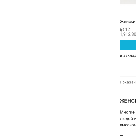
Женски
12
1,912.80
в закла
Показано
ЖЕНС
Многие 
людей и
высоког