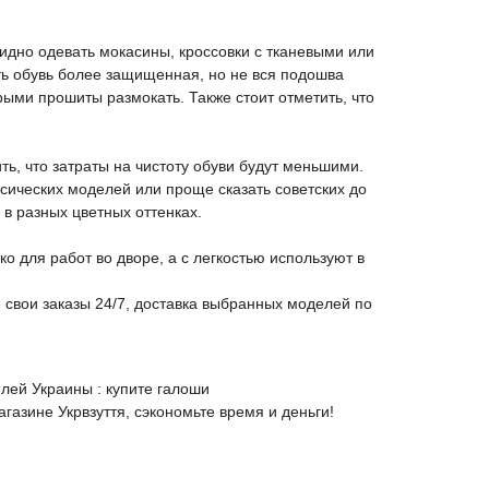
бидно одевать
мокасины
,
кроссовки с тканевыми или
ть обувь более защищенная, но не вся подошва
ыми прошиты размокать. Также стоит отметить, что
ть, что затраты на чистоту обуви будут меньшими.
сических моделей или проще сказать советских до
 в разных цветных оттенках.
о для работ во дворе, а с легкостью используют в
 свои заказы 24/7,
доставка
выбранных моделей по
елей
Украины : купите галоши
магазине
Укрвзуття
, сэкономьте время и деньги!