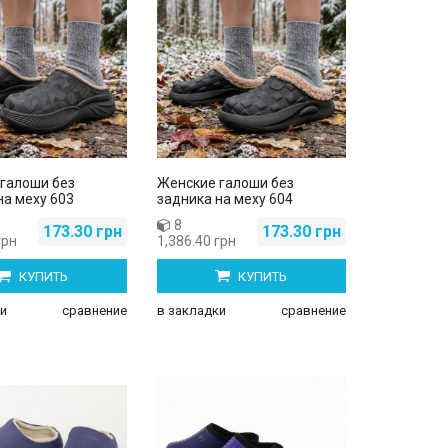
Женские боссоножки Y-56-1
Женские домашние 8006 ассо
340.00 грн
70.00 грн
355.00 грн
100.00 грн
галоши без
Женские галоши без
на меху 603
задника на меху 604
8
173.30 грн
173.30 грн
грн
1,386.40 грн
КУПИТЬ
КУПИТЬ
и
сравнение
в закладки
сравнение