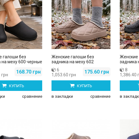
соножки A-2-1
Женские боссоножки A-8-1
.00 грн
260.00 грн
285.00 грн
е галоши без
Женские галоши без
Женские 
 на меху 600 черные
задника на меху 602
задника 
6
8
168.70 грн
175.60 грн
 грн
1,053.60 грн
1,386.40 
КУПИТЬ
КУПИТЬ
дки
сравнение
в закладки
сравнение
в закладк