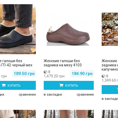
е галоши без
Женские галоши без
Женские 
 ГП-42 черный мех
задника на меху 4103
задника 
капучино
8
189.50 грн
184.90 грн
 грн
1,479.20 грн
8
1,349.60 
КУПИТЬ
КУПИТЬ
дки
сравнение
в закладки
сравнение
в закладк