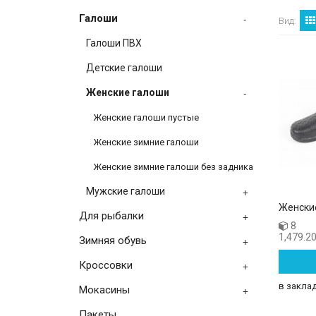
Галоши
-
Вид:
Галоши ПВХ
Детские галоши
-
Женские галоши
Женские галоши пустые
Женские зимние галоши
Женские зимние галоши без задника
+
Мужские галоши
Женски
Для рыбалки
+
8
1,479.20
Зимняя обувь
+
Кроссовки
+
в закла
Мокасины
+
Пакеты