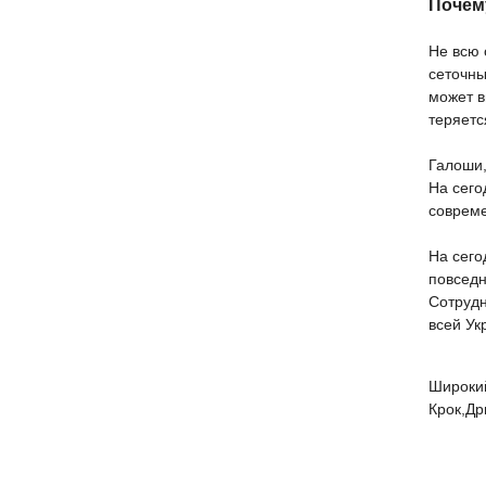
Почем
Не всю 
сеточны
может в
теряетс
Галоши
На сего
совреме
На сег
повседн
Сотрудн
всей Ук
Широки
Крок,Др