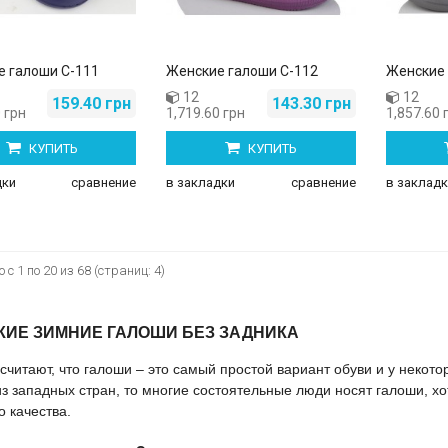
е галоши С-111
Женские галоши С-112
Женские 
12
12
159.40 грн
143.30 грн
 грн
1,719.60 грн
1,857.60 
КУПИТЬ
КУПИТЬ
дки
сравнение
в закладки
сравнение
в закладк
 с 1 по 20 из 68 (страниц: 4)
КИЕ ЗИМНИЕ ГАЛОШИ БЕЗ ЗАДНИКА
считают, что
галоши
– это самый простой вариант обуви и у некото
з западных стран, то многие состоятельные люди носят
галоши
, х
о качества.