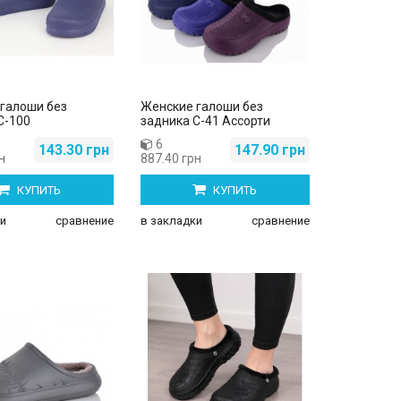
галоши без
Женские галоши без
С-100
задника С-41 Ассорти
6
143.30 грн
147.90 грн
н
887.40 грн
КУПИТЬ
КУПИТЬ
и
сравнение
в закладки
сравнение