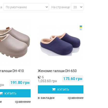
ка:
На странице:
галоши DH-410
Женские галоши DH-650
6
175.60 грн
1,053.60 грн
191.80 грн
грн
КУПИТЬ
КУПИТЬ
в закладки
сравнение
и
сравнение