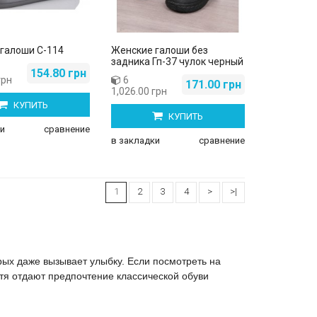
галоши С-114
Женские галоши без
задника Гп-37 чулок черный
154.80 грн
грн
6
171.00 грн
1,026.00 грн
КУПИТЬ
КУПИТЬ
и
сравнение
в закладки
сравнение
1
2
3
4
>
>|
рых даже вызывает улыбку. Если посмотреть на
отя отдают предпочтение классической обуви