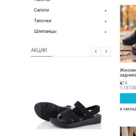
Сапоги
+
Тапочки
+
Шлепанцы
+
АКЦИИ
Женски
задника
6
1,137.00
в закла