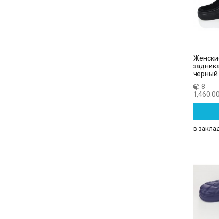
Женски
задника
черный
8
1,460.00
в закла