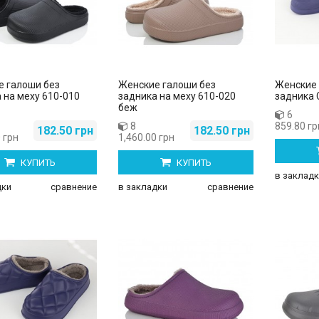
е галоши без
Женские галоши без
Женские 
 на меху 610-010
задника на меху 610-020
задника 
беж
6
8
859.80 гр
182.50 грн
182.50 грн
 грн
1,460.00 грн
КУПИТЬ
КУПИТЬ
в закладк
дки
сравнение
в закладки
сравнение