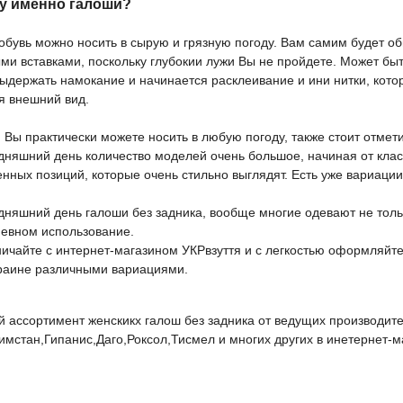
у именно галоши?
обувь можно носить в сырую и грязную погоду. Вам самим будет о
ми вставками
, поскольку глубокии лужи Вы не пройдете. Может бы
ыдержать намокание и начинается расклеивание и ини нитки, котор
я внешний вид.
, Вы практически можете носить в любую погоду, также стоит отмети
дняшний день количество моделей очень большое, начиная от клас
нных позиций, которые очень стильно выглядят. Есть уже вариации
одняшний день
галоши без задника
, вообще многие одевают не тольк
евном использование.
ичайте с интернет-магазином
УКРвзуття
и с легкостью оформляйте
раине различными вариациями.
й ассортимент
женскикх галош без задника
от ведущих
производит
имстан,Гипанис,Даго,Роксол,Тисмел и многих других в инетернет-