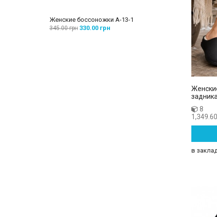
Женские боссоножки A-13-1
Женские бос
330.00 грн
260
345.00 грн
285.00 грн
Женски
задника
8
1,349.60
в закла