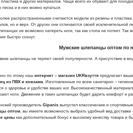
 пластика и других материалов. Чаще всего их обувают для поход
о песка и в них можно купаться.
е распространенными считаются модели из резины и пластика. П
лов, но и верх. От других они отличаются своей исключительной л
лепанцах не возможно натереть ноги, так как стопа не потеет. Так ж
ия быстро сохнут.
Мужские шлепанцы оптом по н
ке шлепанцы не теряют своей популярности. А присутствие в мод
о по этому наш
интернет – магазин
UKR
взуття
предлагает ваше
ец из ПВХ и кожзама
. Изготовленные по всем санитарно – гигие
ся о здоровье и удобстве ваших ног. Высококачественный материал
рают ноги. Движение в таких шлепанцах будет дарить комфорт и р
ский производитель
Gipanis
выпустил классические и спортивные
цы оптом
, вы имеете возможность выбрать удобный вид доставки
е цены
как дополнительный бонус к высокому качеству товара и