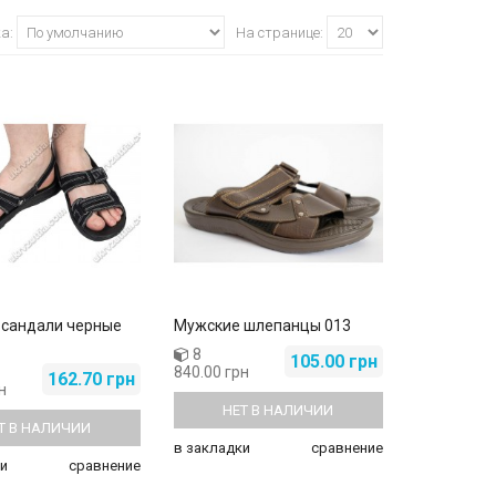
ка:
На странице:
 сандали черные
Мужские шлепанцы 013
8
105.00 грн
840.00 грн
162.70 грн
н
НЕТ В НАЛИЧИИ
Т В НАЛИЧИИ
в закладки
сравнение
и
сравнение