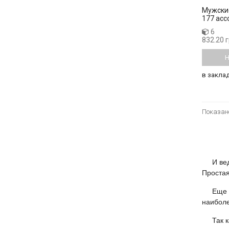
Мужски
177 асс
6
832.20 
Н
в закла
Показано
И ведь 
Простая
Еще с д
наиболе
Так как