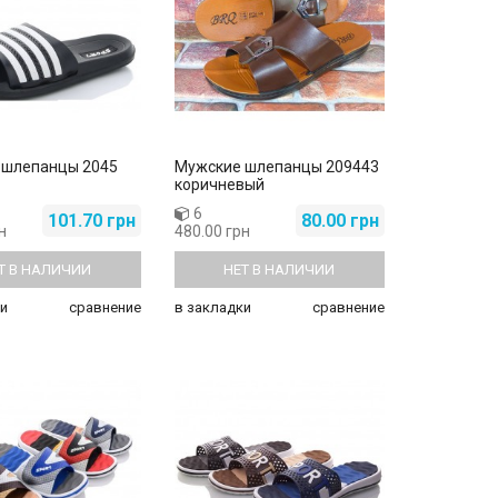
 шлепанцы 2045
Мужские шлепанцы 209443
коричневый
6
101.70 грн
80.00 грн
н
480.00 грн
Женские боссоножки Y-56-1
Женские домашние 8006 ассо
340.00 грн
70.00 грн
355.00 грн
100.00 грн
Т В НАЛИЧИИ
НЕТ В НАЛИЧИИ
и
сравнение
в закладки
сравнение