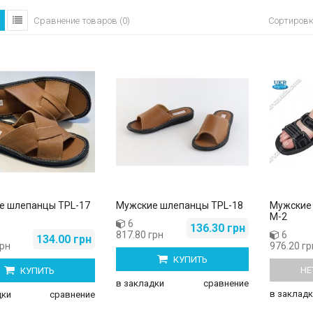
Сортиров
Сравнение товаров (0)
е шлепанцы TPL-17
Мужские шлепанцы TPL-18
Мужские
М-2
6
136.30 грн
817.80 грн
6
134.00 грн
грн
976.20 гр
КУПИТЬ
НЕ
КУПИТЬ
в закладки
сравнение
в закладк
дки
сравнение