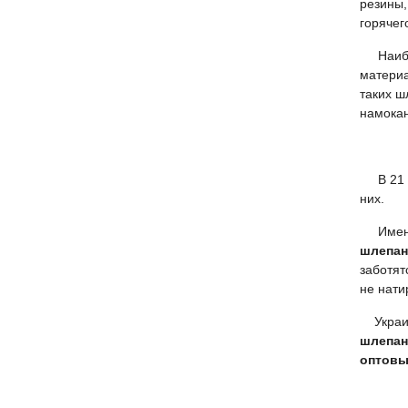
резины,
горячег
Наиболе
материа
таких ш
намокан
В 21 ве
них.
Именн
шлепан
заботят
не нати
Украин
шлепан
оптовы