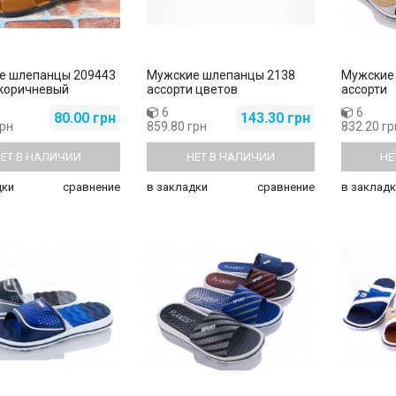
е шлепанцы 209443
Мужские шлепанцы 2138
Мужские
-коричневый
ассорти цветов
ассорти
6
6
80.00 грн
143.30 грн
грн
859.80 грн
832.20 гр
ЕТ В НАЛИЧИИ
НЕТ В НАЛИЧИИ
НЕ
дки
сравнение
в закладки
сравнение
в закладк