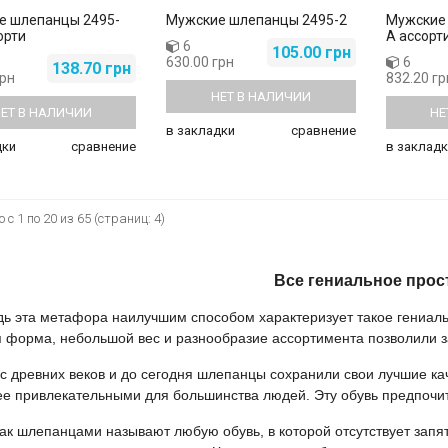
е шлепанцы 2495-
Мужские шлепанцы 2495-2
Мужские 
орти
A ассорт
6
105.00 грн
630.00 грн
6
138.70 грн
грн
832.20 гр
НЕТ В НАЛИЧИИ
ЕТ В НАЛИЧИИ
НЕ
в закладки
сравнение
дки
сравнение
в закладк
 с 1 по 20 из 65 (страниц: 4)
Все гениальное прос
эта метафора наилучшим способом характеризует такое гениаль
 форма, небольшой вес и разнообразие ассортимента позволили за
ревних веков и до сегодня шлепанцы сохранили свои лучшие каче
е привлекательными для большинства людей. Эту обувь предпочита
 шлепанцами называют любую обувь, в которой отсутствует запятн