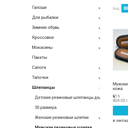
Галоши
+
Вид:
Для рыбалки
+
Зимняя обувь
+
Кроссовки
+
Мокасины
+
Пакеты
Сапоги
+
Тапочки
+
Мужски
Шлепанцы
-
кожа
6
+
Детские резиновые шлепанцы до
804.00 
30 размера
+
Женские резиновые шлепки
в закла
-
Мужские резиновые шлепки