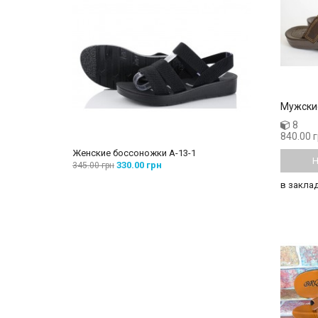
Мужски
8
840.00 
Женские боссоножки A-13-1
Женские бос
Н
330.00 грн
260
345.00 грн
285.00 грн
в закла