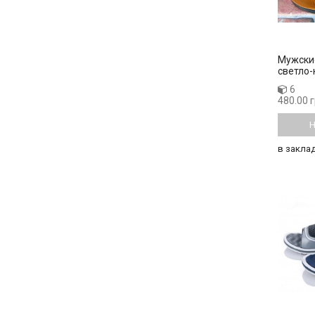
Мужски
светло
6
480.00 
Н
в закла