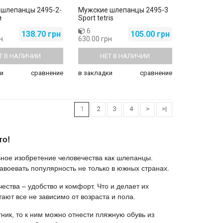
шлепанцы 2495-2-
Мужские шлепанцы 2495-3
и
Sport tetris
6
138.70 грн
105.00 грн
н
630.00 грн
Т В НАЛИЧИИ
НЕТ В НАЛИЧИИ
и
сравнение
в закладки
сравнение
1
2
3
4
>
>|
то!
ное изобретение человечества как шлепанцы.
воевать популярность не только в южных странах.
ства – удобство и комфорт. Что и делает их
ют все не зависимо от возраста и пола.
ик, то к ним можно отнести пляжную обувь из