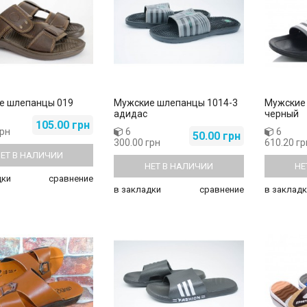
е шлепанцы 019
Мужские шлепанцы 1014-3
Мужские
адидас
черный
105.00 грн
грн
6
6
50.00 грн
300.00 грн
610.20 гр
соножки A-2-1
Женские боссоножки A-8-1
ЕТ В НАЛИЧИИ
.00 грн
260.00 грн
285.00 грн
НЕТ В НАЛИЧИИ
НЕ
дки
сравнение
в закладки
сравнение
в закладк