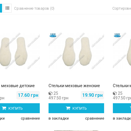
Сортиров
Сравнение товаров (0)
 меховые детские
Cтельки меховые женские
Cтельки 
25
25
17.60 грн
19.90 грн
грн
497.50 грн
497.50 гр
КУПИТЬ
КУПИТЬ
дки
сравнение
в закладки
сравнение
в закладк