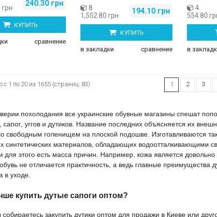
240.30 грн
 грн
8
4
194.10 грн
1,552.80 грн
554.80 гр
КУПИТЬ
КУПИТЬ
дки
сравнение
в закладки
сравнение
в закладк
 с 1 по 20 из 1655 (страниц: 83)
1
2
3
верии похолодания все украинские обувные магазины спешат поп
,
сапог
,
уггов
и
дутиков
. Название последних объясняется их внеш
со свободным голенищем на плоской подошве. Изготавливаются так
х синтетических материалов, обладающих водоотталкивающими сво
и для этого есть масса причин. Например, кожа является довольн
обувь не отличается практичность, а ведь главные преимущества ду
а в уходе.
чше купить дутые сапоги оптом?
 собираетесь закупить
дутики оптом
для продажи в Киеве или друг