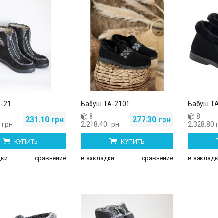
соножки A-2-1
Женские боссоножки A-8-1
.00 грн
260.00 грн
285.00 грн
G-21
Бабуш ТА-2101
Бабуш ТА
8
8
231.10 грн
277.30 грн
 грн
2,218.40 грн
2,328.80 
КУПИТЬ
КУПИТЬ
дки
сравнение
в закладки
сравнение
в закладк