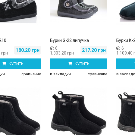
210
Бурки G-22 липучка
Бурки К-
6
6
180.20 грн
217.20 грн
 грн
1,303.20 грн
1,109.40 
КУПИТЬ
КУПИТЬ
дки
сравнение
в закладки
сравнение
в закладк