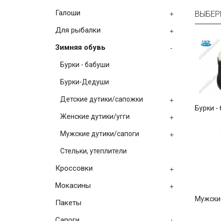
Галоши
+
ВЫБЕР
Для рыбалки
+
Зимняя обувь
-
Бурки - бабуши
Бурки-Дедуши
+
Детские дутики/сапожки
Бурки -
+
Женские дутики/угги
+
Мужские дутики/сапоги
Стельки, утеплители
Кроссовки
+
Мокасины
+
Мужски
Пакеты
Сапоги
+