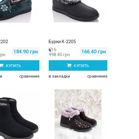
2202
Бурки К-2205
6
184.90 грн
166.40 грн
грн
998.40 грн
КУПИТЬ
КУПИТЬ
и
сравнение
в закладки
сравнение