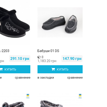
Женские боссоножки Y-56-1
Женские домашние 8006 ассо
340.00 грн
70.00 грн
355.00 грн
100.00 грн
-2203
Бабуши 01 DS
8
291.10 грн
147.90 грн
грн
1,183.20 грн
КУПИТЬ
КУПИТЬ
и
сравнение
в закладки
сравнение