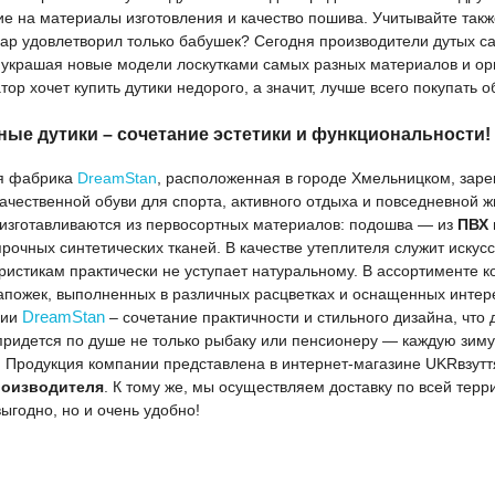
е на материалы изготовления и качество пошива. Учитывайте такж
ар удовлетворил только бабушек? Сегодня производители дутых с
 украшая новые модели лоскутками самых разных материалов и ор
тор хочет купить дутики недорого, а значит, лучше всего покупать о
ные дутики – сочетание эстетики и функциональности!
я фабрика
DreamStan
, расположенная в городе Хмельницком, заре
ачественной обуви для спорта, активного отдыха и повседневной ж
изготавливаются из первосортных материалов: подошва — из
ПВХ
прочных синтетических тканей. В качестве утеплителя служит иск
ристикам практически не уступает натуральному. В ассортименте к
апожек, выполненных в различных расцветках и оснащенных интер
ции
DreamStan
– сочетание практичности и стильного дизайна, что д
придется по душе не только рыбаку или пенсионеру — каждую зиму
 Продукция компании представлена в интернет-магазине
UKRвзутт
роизводителя
. К тому же, мы осуществляем
доставку по всей терр
выгодно, но и очень удобно!