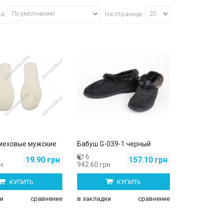
ка:
На странице:
меховые мужские
Бабуш G-039-1 черный
6
19.90 грн
157.10 грн
н
942.60 грн
КУПИТЬ
КУПИТЬ
и
сравнение
в закладки
сравнение