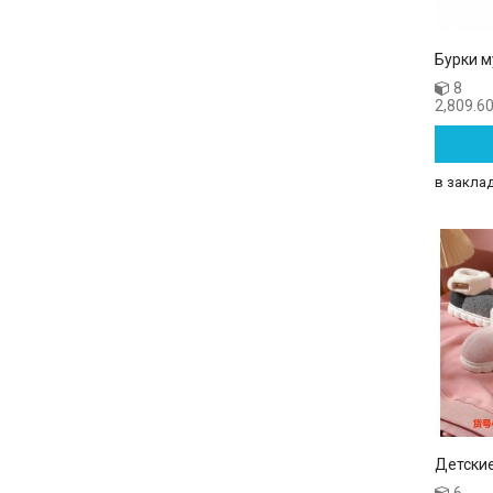
Бурки 
8
2,809.60
в закла
Детские