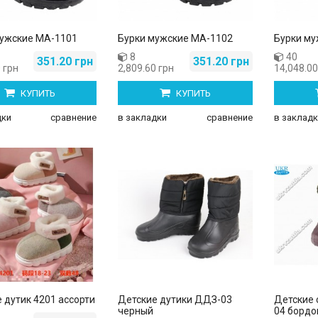
мужские МА-1101
Бурки мужские МА-1102
Бурки му
8
40
351.20 грн
351.20 грн
 грн
2,809.60 грн
14,048.00
КУПИТЬ
КУПИТЬ
дки
сравнение
в закладки
сравнение
в закладк
 дутик 4201 ассорти
Детские дутики ДДЗ-03
Детские 
черный
04 бордо