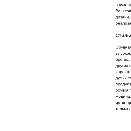
внимани
Ваш тов
дизайн,
реализа
Стиль
Обувна
высокок
бренда 
других 
характе
дутых с
продук
обувка 
модниц.
цене п
только 