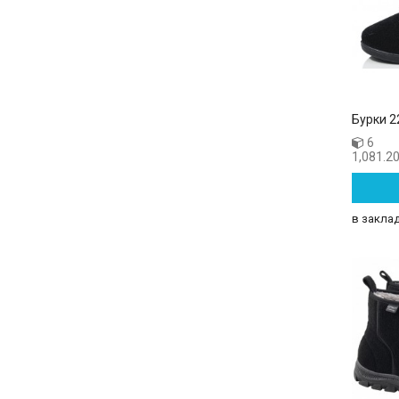
Бурки 2
6
1,081.20
в закла