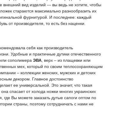
е внешний вид изделий — вы ведь не хотите, чтобы
апожек стараются максимально разнообразить их
игинальной фурнитурой. И последнее: каждый
бувь от
производителя
, то есть без наценки.
комендовала себя как производитель
изни. Удобные и практичные дутики отечественного
или сополимера
ЭВА
, верх – из плащевки или
усственных мех, который по своим теплосохраняющим
омпании – коллекции женских, мужских и детских
есным декором. Главное достоинство
елает ее универсальной. Это значит, что такая
 она спасает от холода ножки многих украинских
я
, где Вы можете заказать
дутые сапоги
оптом по
итории страны
, поэтому сотрудничать с нами не