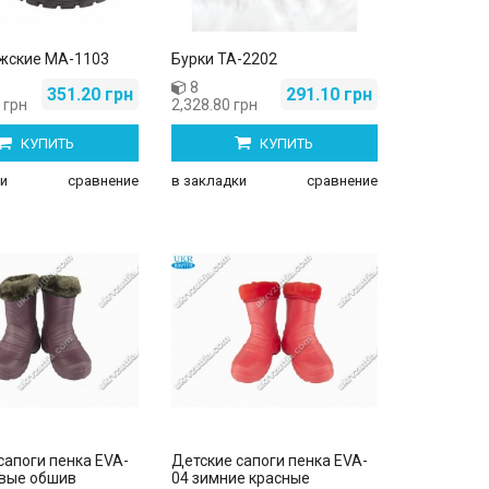
жские МА-1103
Бурки ТА-2202
8
351.20 грн
291.10 грн
 грн
2,328.80 грн
КУПИТЬ
КУПИТЬ
и
сравнение
в закладки
сравнение
сапоги пенка EVA-
Детские сапоги пенка EVA-
вые обшив
04 зимние красные