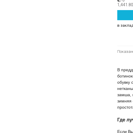
6
1,441.80
в закла
Показано
В предд
ботинок
обувку 
нетканы
замша, 
зимняя 
простот
Где лу
Если Вы