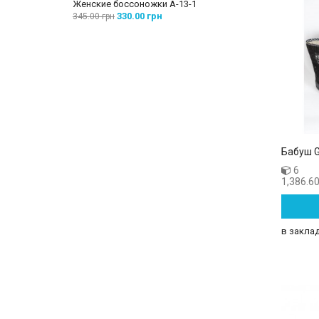
Женские боссоножки A-13-1
Женские бос
330.00 грн
260
345.00 грн
285.00 грн
Бабуш 
6
1,386.60
в закла