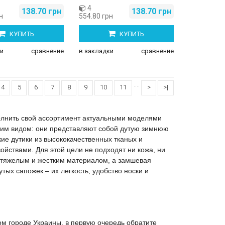
4
138.70 грн
138.70 грн
н
554.80 грн
КУПИТЬ
КУПИТЬ
и
сравнение
в закладки
сравнение
....
4
5
6
7
8
9
10
11
>
>|
олнить свой ассортимент актуальными моделями
ним видом: они представляют собой дутую зимнюю
ие дутики из высококачественных тканых и
йствами. Для этой цели не подходят ни кожа, ни
о тяжелым и жестким материалом, а замшевая
тых сапожек – их легкость, удобство носки и
ом городе Украины, в первую очередь обратите