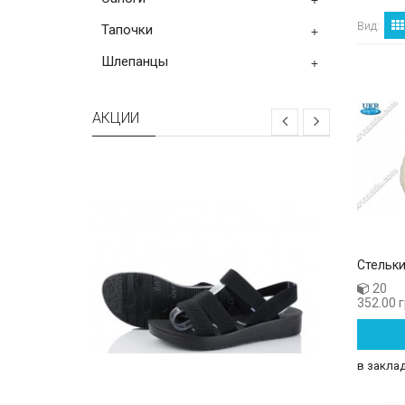
Вид:
Тапочки
+
Шлепанцы
+
АКЦИИ
Cтельки
20
352.00 
в закла