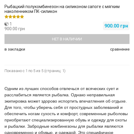
Рыбацкий полукомбинезон на силиконом сапоге с мягким
наколенником ПК-силикон
1
900.00 грн
900.00 грн
НЕТ В НАЛИЧИИ
в закладки
сравнение
Показано с 1 по 5 из 5 (страниц: 1)
Одним из лучших способов отвлечься от всяческих сует и
расслабиться является рыбалка. Однако неправильная
экипировка может здорово испортить впечатления об отдыхе.
Для того, чтобы уберечь себя от простудных заболеваний и
обеспечить ногам сухость и комфорт, современные рыболовы
приобретают специализированную обувь и одежду для охоты
и рыбалки. Забродные комбинезоны для рыбалки являются
одновременно и обувью, и одеждой. Это специфичное