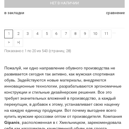
НЕТ В НАЛИЧИИ
в закладки
сравнение
....
1
2
3
4
5
6
7
8
9
10
11
>
>|
Показано с 1 по 20 из 543 (страниц: 28)
Пожалуй, ни одно направление обувного производства не
развивается сегодня так активно, как мужская спортивная
обувь. Задействуются новые материалы, внедряются
инновационные технологии, разрабатываются эргономичные
конструкции и стильные дизайнерские решения. Все это
требует значительных вложений в производство, а каждый
перекупщик, в добавок к этому, устанавливает свою наценку
на каждую единицу продукции. Вот почему выгоднее всего
купить мужские кроссовки оптом от производителя. Компания
Gipanis
, расположенная в г. Хмельницком, зарекомендовала
себя как изготовитель качественной обуви для спорта,