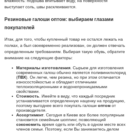
влажность: подошва впитывает воду, на поверхности
выступает соль, швы расклеиваются.
Резиновые галоши оптом: выбираем глазами
покупателей
Итак, для того, чтобы купленный товар не остался лежать на
полках, а был своевременно реализован, он должен отвечать
определенным требованиям. Выбирая такую обувь, обратите
внимание на следующие факторы:
Материалы изготовления
. Сырьем для изготовления
современных
галош
обычно является поливинилхлорид
(
ПВХ
). Он легче, чем резина, но при этом отличается
износостойкостью и обладает отличными
теплоизоляционными и водонепроницаемыми
свойствами.
Стоимость
. Имейте в виду, что каждый посредник
устанавливается определенную наценку на продукцию,
поэтому выгоднее всего покупать
галоши
оптом
от
производителя
.
Ассортимент
. Сегодня в Киеве все более популярным
становится семейным шоппинг, позволяющий
сэкономить
время одеть или обуть в одном месте всех
членов семьи. Поэтому, если Вы занимаетесь делом