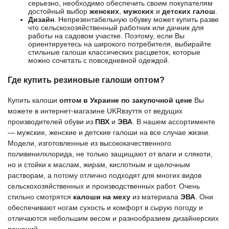
серьезно, необходимо обеспечить своим покупателям
достойный выбор
женских
,
мужских
и
детских галош
.
Дизайн
. Непрезентабельную обувку может купить разве
что сельскохозяйственный работник или дачник для
работы на садовом участке. Поэтому, если Вы
ориентируетесь на широкого потребителя, выбирайте
стильные
галоши
классических расцветок, которые
можно сочетать с повседневной одеждой.
Где купить резиновые галоши оптом?
Купить
калоши
оптом
в Украине по
закупочной цене
Вы
можете в интернет-магазине
UKRвзуття
от ведущих
производителей
обуви из
ПВХ
и
ЭВА
. В нашем ассортименте
—
мужские
,
женские
и
детские галоши
на все случае жизни.
Модели, изготовленные из высококачественного
поливинилхлорида, не только защищают от влаги и слякоти,
но и стойки к маслам, жирам, кислотным и щелочным
растворам, а потому отлично подходят для многих видов
сельскохозяйственных и производственных работ. Очень
стильно смотрятся
калоши на меху
из материала
ЭВА
. Они
обеспечивают ногам сухость и комфорт в сырую погоду и
отличаются небольшим весом и разнообразием дизайнерских