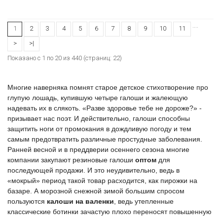
....
1
2
3
4
5
6
7
8
9
10
11
>
>|
Показано с 1 по 20 из 440 (страниц: 22)
Многие наверняка помнят старое детское стихотворение про
глупую лошадь, купившую четыре
галоши
и жалеющую
надевать их в слякоть. «Разве здоровье тебе не дороже?» -
призывает нас поэт. И действительно,
галоши
способны
защитить ноги от промокания в дождливую погоду и тем
самым предотвратить различные простудные заболевания.
Ранней весной и в преддверии осеннего сезона многие
компании закупают резиновые
галоши
оптом
для
последующей продажи. И это неудивительно, ведь в
«мокрый» период такой товар расходится, как пирожки на
базаре. А морозной снежной зимой большим спросом
пользуются
калоши на валенки
, ведь утепленные
классические ботинки зачастую плохо переносят повышенную