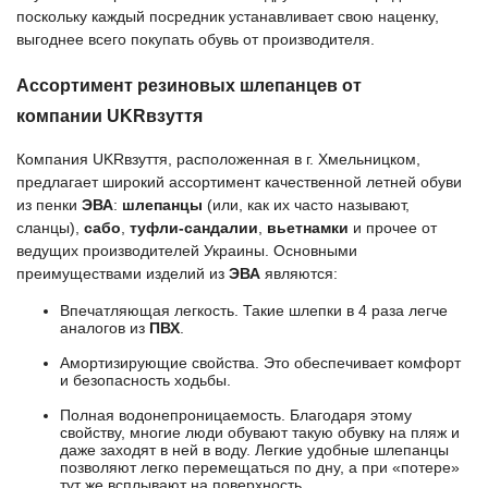
поскольку каждый посредник устанавливает свою наценку,
выгоднее всего покупать
обувь
от
производителя
.
Ассортимент резиновых шлепанцев от
компании
UKRвзуття
Компания
UKRвзуття
, расположенная в г. Хмельницком,
предлагает широкий ассортимент качественной
летней обуви
из пенки
ЭВА
:
шлепанцы
(или, как их часто называют,
сланцы),
сабо
,
туфли-сандалии
,
вьетнамки
и прочее от
ведущих
производителей Украины
. Основными
преимуществами изделий из
ЭВА
являются:
Впечатляющая легкость. Такие шлепки в 4 раза легче
аналогов из
ПВХ
.
Амортизирующие свойства. Это обеспечивает комфорт
и безопасность ходьбы.
Полная водонепроницаемость. Благодаря этому
свойству, многие люди обувают такую обувку на пляж и
даже заходят в ней в воду. Легкие удобные шлепанцы
позволяют легко перемещаться по дну, а при «потере»
тут же всплывают на поверхность.