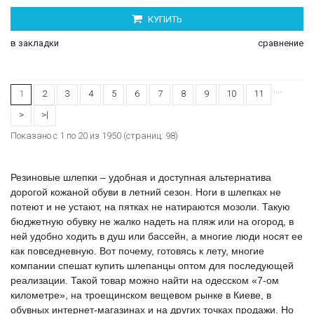
КУПИТЬ
в закладки
сравнение
....
1
2
3
4
5
6
7
8
9
10
11
>
>|
Показано с 1 по 20 из 1950 (страниц: 98)
Резиновые шлепки
– удобная и доступная альтернатива
дорогой кожаной обуви в летний сезон. Ноги в
шлепках
не
потеют и не устают, на пятках не натираются мозоли. Такую
бюджетную обувку не жалко надеть на пляж или на огород, в
ней удобно ходить в душ или бассейн, а многие люди носят ее
как повседневную. Вот почему, готовясь к лету, многие
компании спешат купить
шлепанцы
оптом для последующей
реализации. Такой товар можно найти на одесском «7-ом
километре», на троещинском вещевом рынке в Киеве, в
обувных интернет-магазинах и на других точках продажи. Но