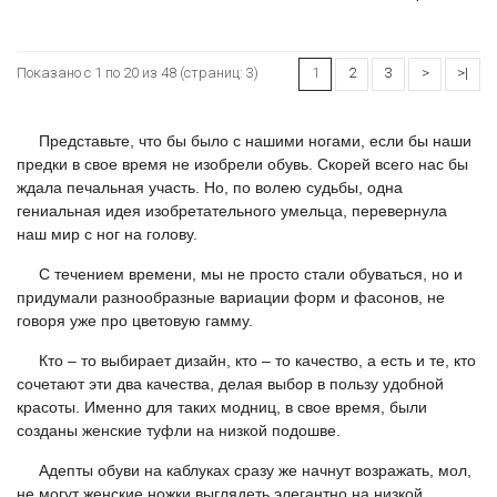
Показано с 1 по 20 из 48 (страниц: 3)
1
2
3
>
>|
Представьте, что бы было с нашими ногами, если бы наши
предки в свое время не изобрели обувь. Скорей всего нас бы
ждала печальная участь. Но, по волею судьбы, одна
гениальная идея изобретательного умельца, перевернула
наш мир с ног на голову.
С течением времени, мы не просто стали обуваться, но и
придумали разнообразные вариации форм и фасонов, не
говоря уже про цветовую гамму.
Кто – то выбирает дизайн, кто – то качество, а есть и те, кто
сочетают эти два качества, делая выбор в пользу удобной
красоты. Именно для таких модниц, в свое время, были
созданы женские туфли на низкой подошве.
Адепты обуви на каблуках сразу же начнут возражать, мол,
не могут женские ножки выглядеть элегантно на низкой