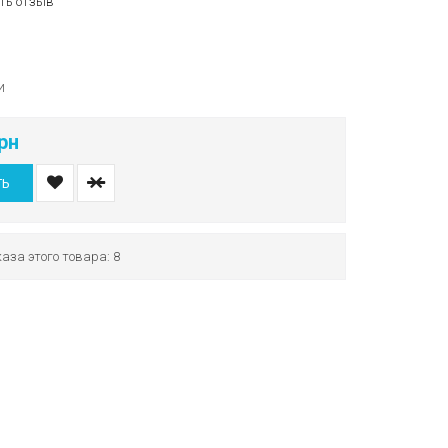
ть отзыв
и
рн
ТЬ
аза этого товара: 8