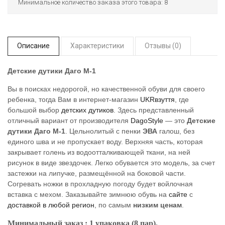
Минимальное количество заказа этого товара: 8
Описание
Характеристики
Отзывы (0)
Детские дутики Даго М-1
Вы в поисках недорогой, но качественной обуви для своего
ребенка, тогда Вам в интернет-магазин
UKRвзуття
, где
большой выбор
детских дутиков
. Здесь представленный
отличный вариант от производителя
DagoStyle
— это
Детские
дутики Даго М-1
. Цельнолитый с пенки
ЭВА
галош, без
единого шва и не пропускает воду. Верхняя часть, которая
закрывает голень из водоотталкивающей ткани, на ней
рисунок в виде звездочек. Легко обувается это модель, за счет
застежки на липучке, размещённой на боковой части.
Согревать ножки в прохладную погоду будет войлочная
вставка с мехом. Заказывайте зимнюю обувь на
сайте
с
доставкой в любой регион
, по самым
низким ценам
.
Минимальный заказ : 1 упаковка (8 пар).