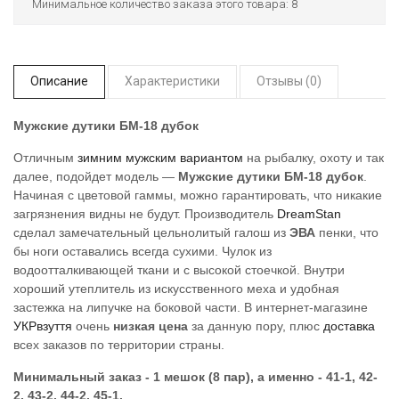
Минимальное количество заказа этого товара: 8
Описание
Характеристики
Отзывы (0)
Мужские дутики БМ-18 дубок
Отличным
зимним мужским вариантом
на рыбалку, охоту и так
далее, подойдет модель —
Мужские дутики БМ-18 дубок
.
Начиная с цветовой гаммы, можно гарантировать, что никакие
загрязнения видны не будут. Производитель
DreamStan
сделал замечательный цельнолитый галош из
ЭВА
пенки, что
бы ноги оставались всегда сухими. Чулок из
водоотталкивающей ткани и с высокой стоечкой. Внутри
хороший утеплитель из искусственного меха и удобная
застежка на липучке на боковой части. В интернет-магазине
УКРвзуття
очень
низкая цена
за данную пору, плюс
доставка
всех заказов по территории страны.
Минимальный заказ - 1 мешок (8 пар), а именно - 41-1, 42-
2, 43-2, 44-2, 45-1.