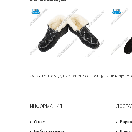
Мы рекомендуем :
дутики оптом
,
дутые сапоги оптом
,
дутыши недорог
ИНФОРМАЦИЯ
ДОСТА
О нас
Вариа
Выбор размера
Время