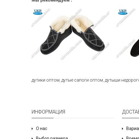
Мы рекомендуем :
дутики оптом
,
дутые сапоги оптом
,
дутыши недорог
ИНФОРМАЦИЯ
ДОСТА
О нас
Вариа
Выбор размера
Время