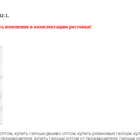
.
42-1
ить изменения в комплектацию ростовки!
 оптом
,
купить галоши дешево оптом
,
купить резиновые галоши
,
ку
 производителя
,
купить галоши оптом от производителя
,
галоши о