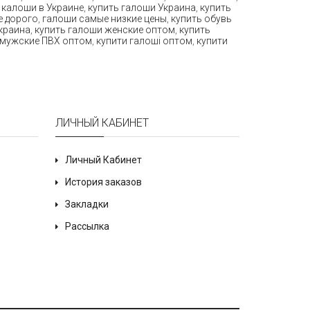
,
калоши в Украине
,
купить галоши Украина
,
купить
е дорого
,
галоши самые низкие цены
,
купить обувь
краина
,
купить галоши женские оптом
,
купить
мужские ПВХ оптом
,
купити галоші оптом
,
купити
ЛИЧНЫЙ КАБИНЕТ
Личный Кабинет
История заказов
Закладки
Рассылка