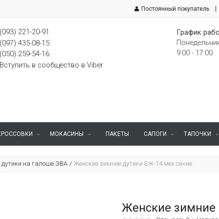
Постоянный покупатель
(093) 221-20-91
График рабо
Понедельник
(097) 435-08-15
9:00 - 17:00
(050) 259-54-16
Вступить в сообщество в Viber
КРОССОВКИ
МОКАСИНЫ
ПАКЕТЫ
САПОГИ
ТАПОЧКИ
 дутики на галоше ЭВА
Женские зимние дутики БЖ-14 мех синие
Женские зимние 