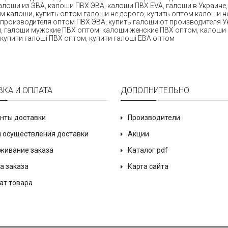
алоши из ЭВА
,
калоши ПВХ ЭВА
,
калоши ПВХ EVA
,
галоши в Украине
ом калоши
,
купить оптом галоши не дорого
,
купить оптом калоши н
 производителя оптом ПВХ ЭВА
,
купить галоши от производителя У
м
,
галоши мужские ПВХ оптом
,
калоши женские ПВХ оптом
,
калоши 
купити галоші ПВХ оптом
,
купити галоші ЕВА оптом
ВКА И ОПЛАТА
ДОПОЛНИТЕЛЬНО
нты доставки
Производители
 осуществления доставки
Акции
живание заказа
Каталог pdf
а заказа
Карта сайта
ат товара