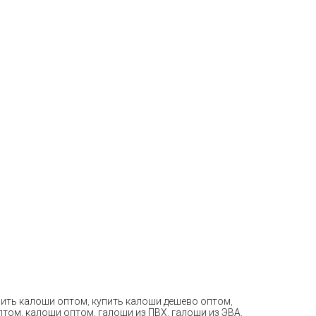
пить калоши оптом
,
купить калоши дешево оптом
,
птом
,
калоши оптом
,
галоши из ПВХ
,
галоши из ЭВА
,