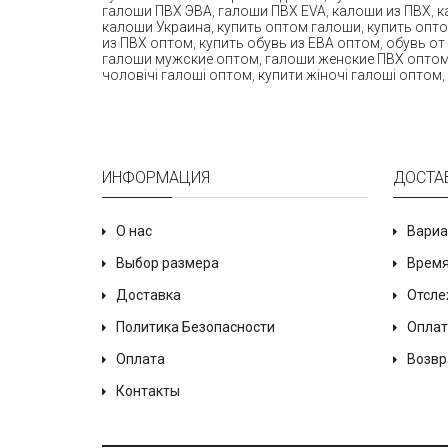
галоши ПВХ ЭВА
,
галоши ПВХ EVA
,
калоши из ПВХ
,
к
калоши Украина
,
купить оптом галоши
,
купить опт
из ПВХ оптом
,
купить обувь из ЕВА оптом
,
обувь от
галоши мужские оптом
,
галоши женские ПВХ опто
чоловічі галоші оптом
,
купити жіночі галоші оптом
,
ИНФОРМАЦИЯ
ДОСТА
О нас
Вариа
Выбор размера
Время
Доставка
Отсле
Политика Безопасности
Оплат
Оплата
Возвр
Контакты