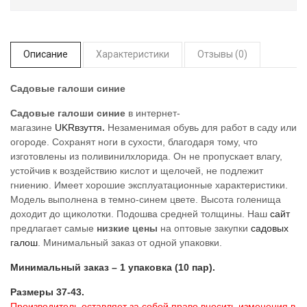
Описание
Характеристики
Отзывы (0)
Садовые галоши синие
Садовые галоши синие
в интернет-
магазине
UKRвзуття
.
Незаменимая обувь для работ в саду или
огороде. Сохранят ноги в сухости, благодаря тому, что
изготовлены из поливинилхлорида. Он не пропускает влагу,
устойчив к воздействию кислот и щелочей, не подлежит
гниению. Имеет хорошие эксплуатационные характеристики.
Модель выполнена в темно-синем цвете. Высота голенища
доходит до щиколотки. Подошва средней толщины. Наш
сайт
предлагает самые
низкие цены
на оптовые закупки
садовых
галош
. Минимальный заказ от одной упаковки.
Минимальный заказ – 1 упаковка (10 пар).
Размеры 37-43.
Производитель оставляет за собой право вносить изменения в