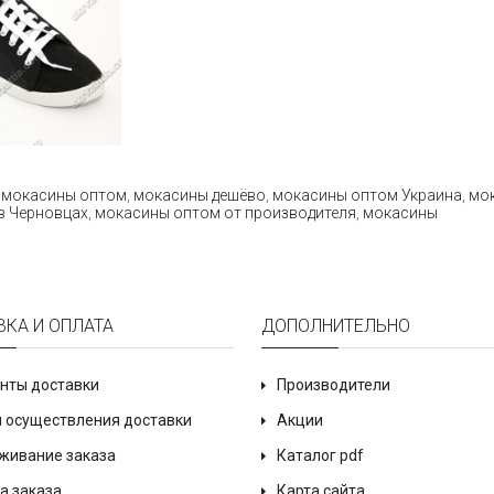
 мокасины оптом
,
мокасины дешёво
,
мокасины оптом Украина
,
мо
в Черновцах
,
мокасины оптом от производителя
,
мокасины
ВКА И ОПЛАТА
ДОПОЛНИТЕЛЬНО
нты доставки
Производители
 осуществления доставки
Акции
живание заказа
Каталог pdf
а заказа
Карта сайта