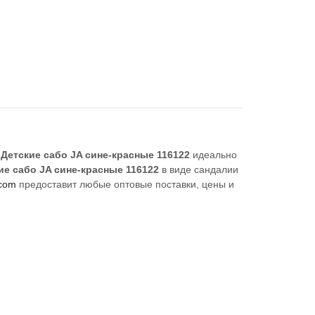
ь
Детские сабо JA сине-красные 116122
идеально
ие сабо JA сине-красные 116122
в виде сандалии
.com
предоставит любые оптовые поставки, цены и