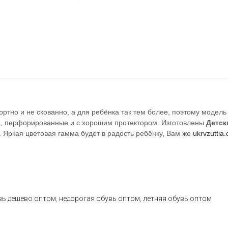
фортно и не скованно, а для ребёнка так тем более, поэтому модел
А
, перфорированные и с хорошим протектором. Изготовлены
Детск
о. Яркая цветовая гамма будет в радость ребёнку, Вам же
ukrvzuttia
вь дешево оптом
,
недорогая обувь оптом
,
летняя обувь оптом