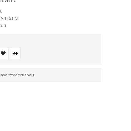
ть отзыв
s
JA 116122
дня
аза этого товара: 8