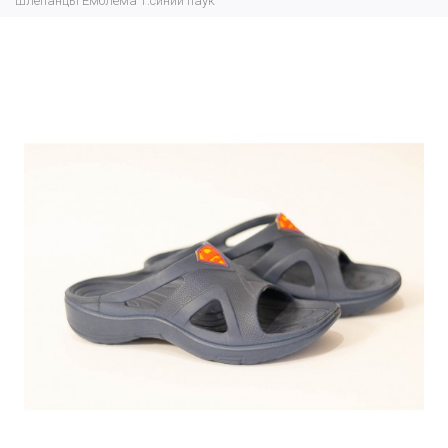
шлепанцы Емблема т.синий паук