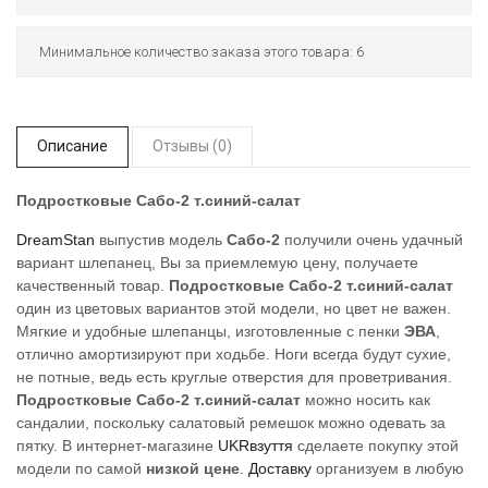
Минимальное количество заказа этого товара: 6
Описание
Отзывы (0)
Подростковые Сабо-2 т.синий-cалат
DreamStan
выпустив модель
Сабо-2
получили очень удачный
вариант шлепанец, Вы за приемлемую цену, получаете
качественный товар.
Подростковые
Сабо-2 т.синий-cалат
один из цветовых вариантов этой модели, но цвет не важен.
Мягкие и удобные шлепанцы, изготовленные с пенки
ЭВА
,
отлично амортизируют при ходьбе. Ноги всегда будут сухие,
не потные, ведь есть круглые отверстия для проветривания.
Подростковые Сабо-2 т.синий-cалат
можно носить как
сандалии, поскольку салатовый ремешок можно одевать за
пятку. В интернет-магазине
UKRвзуття
сделаете покупку этой
модели по самой
низкой цене
.
Доставку
организуем в любую