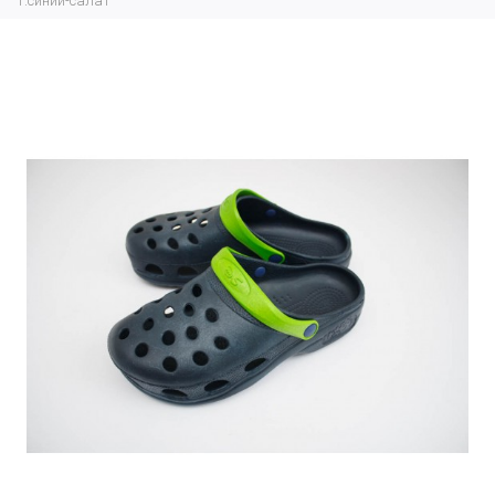
т.синий-cалат