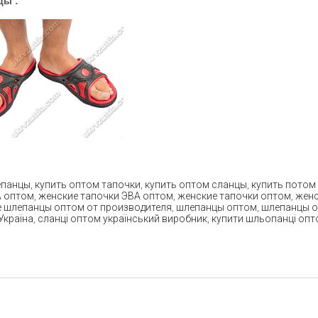
цы :
епанцы
,
купить оптом тапочки
,
купить оптом сланцы
,
купить потом
А оптом
,
женские тапочки ЭВА оптом
,
женские тапочки оптом
,
женс
 шлепанцы оптом от производителя
,
шлепанцы оптом
,
шлепанцы о
Україна
,
сланці оптом український виробник
,
купити шльопанці опт