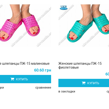
е шлепанцы ПЖ-15 малиновые
Женские шлепанцы ПЖ-15
фиолетовые
60.60 грн
6
КУПИТЬ
КУПИТЬ
дки
сравнение
в закладки
с