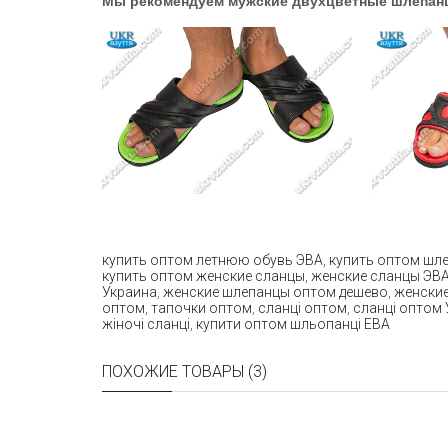
Мы рекомендуем мужские двухцветные шлепан
купить оптом летнюю обувь ЭВА
,
купить оптом шл
купить оптом женские сланцы
,
женские сланцы ЭВ
Украина
,
женские шлепанцы оптом дешево
,
женские
оптом
,
тапочки оптом
,
сланці оптом
,
сланці оптом 
жіночі сланці
,
купити оптом шльопанці ЕВА
ПОХОЖИЕ ТОВАРЫ (3)