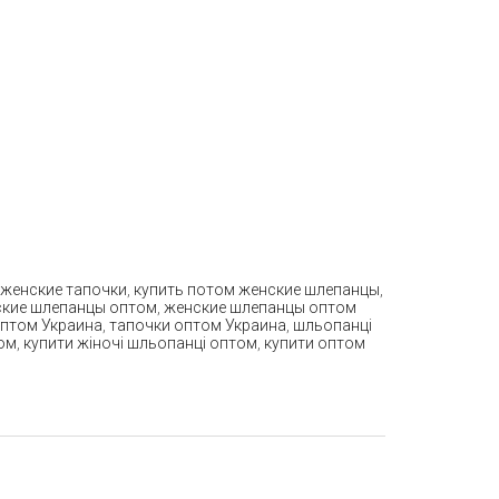
 женские тапочки
,
купить потом женские шлепанцы
,
кие шлепанцы оптом
,
женские шлепанцы оптом
птом Украина
,
тапочки оптом Украина
,
шльопанці
ом
,
купити жіночі шльопанці оптом
,
купити оптом