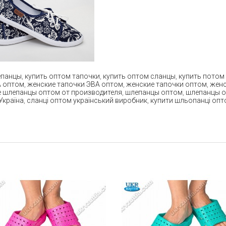
епанцы
,
купить оптом тапочки
,
купить оптом сланцы
,
купить потом
А оптом
,
женские тапочки ЭВА оптом
,
женские тапочки оптом
,
женс
 шлепанцы оптом от производителя
,
шлепанцы оптом
,
шлепанцы о
Україна
,
сланці оптом український виробник
,
купити шльопанці опт