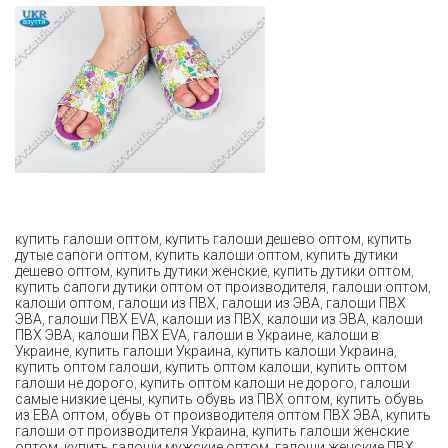
купить галоши оптом
,
купить галоши дешево оптом
,
купить
дутые сапоги оптом
,
купить калоши оптом
,
купить дутики
дешево оптом
,
купить дутики женские
,
купить дутики оптом
,
купить сапоги дутики оптом от производителя
,
галоши оптом
,
калоши оптом
,
галоши из ПВХ
,
галоши из ЭВА
,
галоши ПВХ
ЭВА
,
галоши ПВХ EVA
,
калоши из ПВХ
,
калоши из ЭВА
,
калоши
ПВХ ЭВА
,
калоши ПВХ EVA
,
галоши в Украине
,
калоши в
Украине
,
купить галоши Украина
,
купить калоши Украина
,
купить оптом галоши
,
купить оптом калоши
,
купить оптом
галоши не дорого
,
купить оптом калоши не дорого
,
галоши
самые низкие цены
,
купить обувь из ПВХ оптом
,
купить обувь
из ЕВА оптом
,
обувь от производителя оптом ПВХ ЭВА
,
купить
галоши от производителя Украина
,
купить галоши женские
оптом
,
купить галоши мужские оптом
,
галоши женские ПВХ