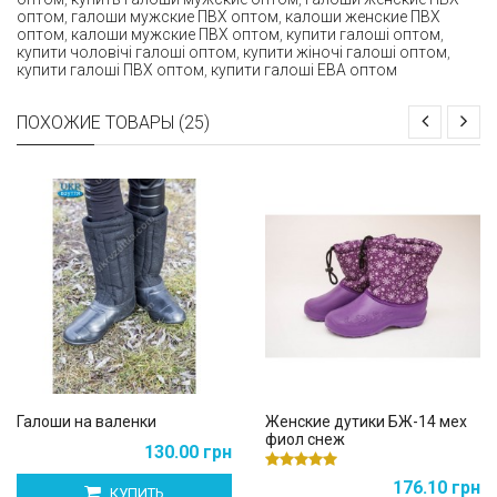
оптом
,
галоши мужские ПВХ оптом
,
калоши женские ПВХ
оптом
,
калоши мужские ПВХ оптом
,
купити галоші оптом
,
купити чоловічі галоші оптом
,
купити жіночі галоші оптом
,
купити галоші ПВХ оптом
,
купити галоші ЕВА оптом
ПОХОЖИЕ ТОВАРЫ (25)
Галоши на валенки
Женские дутики БЖ-14 мех
фиол снеж
130.00 грн
176.10 грн
КУПИТЬ