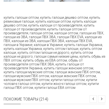
купить галоши оптом
,
купить галоши дешево оптом
,
купить
резиновые галоши
,
купить калоши оптом
,
купить калоши
дешево оптом
,
купить калоши от производителя
,
купить
галоши от производителя
,
купить галоши оптом от
производителя
,
галоши оптом
,
калоши оптом
,
галоши из ПВХ
,
галоши из ЭВА
,
галоши ПВХ ЭВА
,
галоши ПВХ EVA
,
калоши из
ПВХ
,
калоши из ЭВА
,
калоши ПВХ ЭВА
,
калоши ПВХ EVA
,
галоши в Украине
,
калоши в Украине
,
купить галоши Украина
,
купить калоши Украина
,
купить оптом галоши
,
купить оптом
калоши
,
купить оптом галоши не дорого
,
купить оптом
калоши не дорого
,
галоши самые низкие цены
,
купить обувь из
ПВХ оптом
,
купить обувь из ЕВА оптом
,
обувь от
производителя оптом ПВХ ЭВА
,
купить галоши от
производителя Украина
,
купить галоши женские оптом
,
купить галоши мужские оптом
,
галоши женские ПВХ оптом
,
галоши мужские ПВХ оптом
,
калоши женские ПВХ оптом
,
калоши мужские ПВХ оптом
,
купити галоші оптом
,
купити
чоловічі галоші оптом
,
купити жіночі галоші оптом
,
купити
галоші ПВХ оптом
,
купити галоші ЕВА оптом
ПОХОЖИЕ ТОВАРЫ (214)