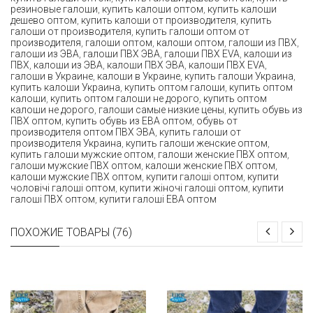
резиновые галоши
,
купить калоши оптом
,
купить калоши
дешево оптом
,
купить калоши от производителя
,
купить
галоши от производителя
,
купить галоши оптом от
производителя
,
галоши оптом
,
калоши оптом
,
галоши из ПВХ
,
галоши из ЭВА
,
галоши ПВХ ЭВА
,
галоши ПВХ EVA
,
калоши из
ПВХ
,
калоши из ЭВА
,
калоши ПВХ ЭВА
,
калоши ПВХ EVA
,
галоши в Украине
,
калоши в Украине
,
купить галоши Украина
,
купить калоши Украина
,
купить оптом галоши
,
купить оптом
калоши
,
купить оптом галоши не дорого
,
купить оптом
калоши не дорого
,
галоши самые низкие цены
,
купить обувь из
ПВХ оптом
,
купить обувь из ЕВА оптом
,
обувь от
производителя оптом ПВХ ЭВА
,
купить галоши от
производителя Украина
,
купить галоши женские оптом
,
купить галоши мужские оптом
,
галоши женские ПВХ оптом
,
галоши мужские ПВХ оптом
,
калоши женские ПВХ оптом
,
калоши мужские ПВХ оптом
,
купити галоші оптом
,
купити
чоловічі галоші оптом
,
купити жіночі галоші оптом
,
купити
галоші ПВХ оптом
,
купити галоші ЕВА оптом
ПОХОЖИЕ ТОВАРЫ (76)