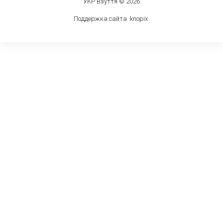
УКР Взуття © 2026
Поддержка сайта
knop
i
x