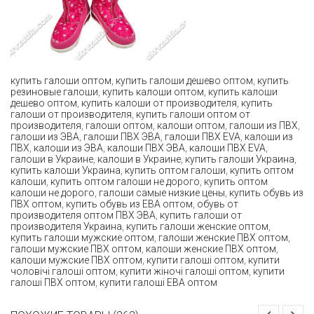
купить галоши оптом
,
купить галоши дешево оптом
,
купить
резиновые галоши
,
купить калоши оптом
,
купить калоши
дешево оптом
,
купить калоши от производителя
,
купить
галоши от производителя
,
купить галоши оптом от
производителя
,
галоши оптом
,
калоши оптом
,
галоши из ПВХ
,
галоши из ЭВА
,
галоши ПВХ ЭВА
,
галоши ПВХ EVA
,
калоши из
ПВХ
,
калоши из ЭВА
,
калоши ПВХ ЭВА
,
калоши ПВХ EVA
,
галоши в Украине
,
калоши в Украине
,
купить галоши Украина
,
купить калоши Украина
,
купить оптом галоши
,
купить оптом
калоши
,
купить оптом галоши не дорого
,
купить оптом
калоши не дорого
,
галоши самые низкие цены
,
купить обувь из
ПВХ оптом
,
купить обувь из ЕВА оптом
,
обувь от
производителя оптом ПВХ ЭВА
,
купить галоши от
производителя Украина
,
купить галоши женские оптом
,
купить галоши мужские оптом
,
галоши женские ПВХ оптом
,
галоши мужские ПВХ оптом
,
калоши женские ПВХ оптом
,
калоши мужские ПВХ оптом
,
купити галоші оптом
,
купити
чоловічі галоші оптом
,
купити жіночі галоші оптом
,
купити
галоші ПВХ оптом
,
купити галоші ЕВА оптом