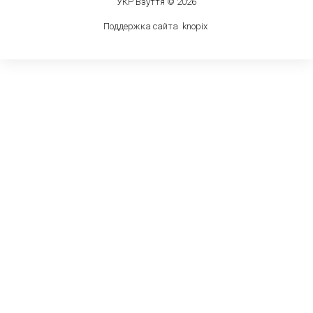
УКР Взуття © 2026
Поддержка сайта
knop
i
x