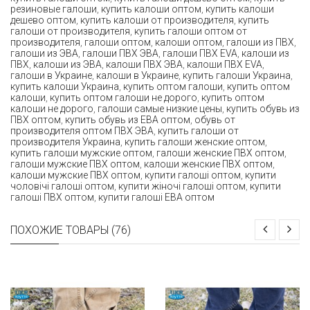
резиновые галоши
,
купить калоши оптом
,
купить калоши
дешево оптом
,
купить калоши от производителя
,
купить
галоши от производителя
,
купить галоши оптом от
производителя
,
галоши оптом
,
калоши оптом
,
галоши из ПВХ
,
галоши из ЭВА
,
галоши ПВХ ЭВА
,
галоши ПВХ EVA
,
калоши из
ПВХ
,
калоши из ЭВА
,
калоши ПВХ ЭВА
,
калоши ПВХ EVA
,
галоши в Украине
,
калоши в Украине
,
купить галоши Украина
,
купить калоши Украина
,
купить оптом галоши
,
купить оптом
калоши
,
купить оптом галоши не дорого
,
купить оптом
калоши не дорого
,
галоши самые низкие цены
,
купить обувь из
ПВХ оптом
,
купить обувь из ЕВА оптом
,
обувь от
производителя оптом ПВХ ЭВА
,
купить галоши от
производителя Украина
,
купить галоши женские оптом
,
купить галоши мужские оптом
,
галоши женские ПВХ оптом
,
галоши мужские ПВХ оптом
,
калоши женские ПВХ оптом
,
калоши мужские ПВХ оптом
,
купити галоші оптом
,
купити
чоловічі галоші оптом
,
купити жіночі галоші оптом
,
купити
галоші ПВХ оптом
,
купити галоші ЕВА оптом
ПОХОЖИЕ ТОВАРЫ (76)