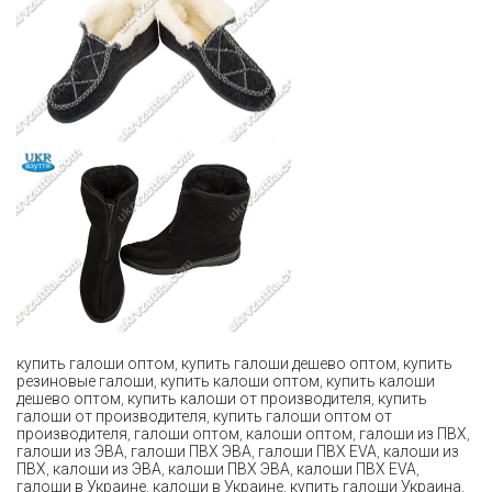
купить галоши оптом
,
купить галоши дешево оптом
,
купить
резиновые галоши
,
купить калоши оптом
,
купить калоши
дешево оптом
,
купить калоши от производителя
,
купить
галоши от производителя
,
купить галоши оптом от
производителя
,
галоши оптом
,
калоши оптом
,
галоши из ПВХ
,
галоши из ЭВА
,
галоши ПВХ ЭВА
,
галоши ПВХ EVA
,
калоши из
ПВХ
,
калоши из ЭВА
,
калоши ПВХ ЭВА
,
калоши ПВХ EVA
,
галоши в Украине
,
калоши в Украине
,
купить галоши Украина
,