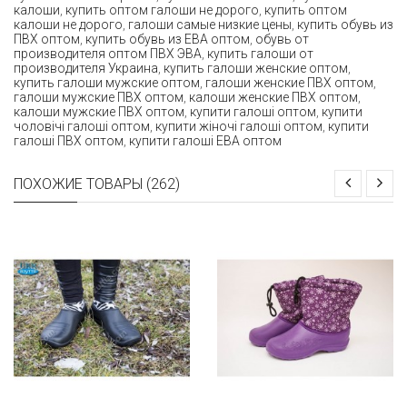
калоши
,
купить оптом галоши не дорого
,
купить оптом
калоши не дорого
,
галоши самые низкие цены
,
купить обувь из
ПВХ оптом
,
купить обувь из ЕВА оптом
,
обувь от
производителя оптом ПВХ ЭВА
,
купить галоши от
производителя Украина
,
купить галоши женские оптом
,
купить галоши мужские оптом
,
галоши женские ПВХ оптом
,
галоши мужские ПВХ оптом
,
калоши женские ПВХ оптом
,
калоши мужские ПВХ оптом
,
купити галоші оптом
,
купити
чоловічі галоші оптом
,
купити жіночі галоші оптом
,
купити
галоші ПВХ оптом
,
купити галоші ЕВА оптом
ПОХОЖИЕ ТОВАРЫ (262)