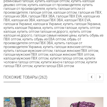
резиновые галоши
,
купить калоши оптом
,
купить калоши
дешево оптом
,
купить калоши от производителя
,
купить
галоши от производителя
,
купить галоши оптом от
производителя
,
галоши оптом
,
калоши оптом
,
галоши из ПВХ
,
галоши из ЭВА
,
галоши ПВХ ЭВА
,
галоши ПВХ EVA
,
калоши из
ПВХ
,
калоши из ЭВА
,
калоши ПВХ ЭВА
,
калоши ПВХ EVA
,
галоши в Украине
,
калоши в Украине
,
купить галоши Украина
,
купить калоши Украина
,
купить оптом галоши
,
купить оптом
калоши
,
купить оптом галоши не дорого
,
купить оптом
калоши не дорого
,
галоши самые низкие цены
,
купить обувь из
ПВХ оптом
,
купить обувь из ЕВА оптом
,
обувь от
производителя оптом ПВХ ЭВА
,
купить галоши от
производителя Украина
,
купить галоши женские оптом
,
купить галоши мужские оптом
,
галоши женские ПВХ оптом
,
галоши мужские ПВХ оптом
,
калоши женские ПВХ оптом
,
калоши мужские ПВХ оптом
,
купити галоші оптом
,
купити
чоловічі галоші оптом
,
купити жіночі галоші оптом
,
купити
галоші ПВХ оптом
,
купити галоші ЕВА оптом
ПОХОЖИЕ ТОВАРЫ (262)