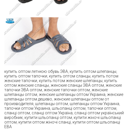
купить оптом летнюю обувь ЭВА
,
купить оптом шлепанцы
,
купить оптом тапочки
,
купить оптом сланцы
,
купить потом
женские тапочки
,
купить потом женские шлепанцы
,
купить
оптом женские сланцы
,
женские сланцы ЭВА оптом
,
женские
тапочки ЭВА оптом
,
женские тапочки оптом
,
женские
шлепанцы оптом
,
женские шлепанцы оптом Украина
,
женские
шлепанцы оптом дешево
,
женские шлепанцы оптом от
производителя
,
шлепанцы оптом
,
шлепанцы оптом Украина
,
тапочки оптом Украина
,
шльопанці оптом
,
тапочки оптом
,
сланці оптом
,
сланці оптом Україна
,
сланці оптом український
виробник
,
купити шльопанці оптом
,
купити жіночі шльопанці
оптом
,
купити оптом жіночі сланці
,
купити оптом шльопанці
ЕВА