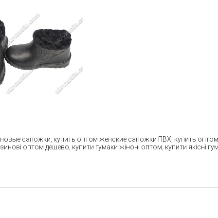
иновые сапожки
,
купить оптом женские сапожки ПВХ
,
купить опто
езинові оптом дешево
,
купити гумаки жіночі оптом
,
купити якісні г