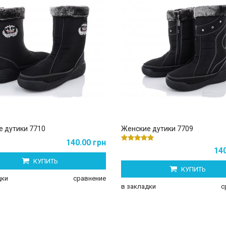
 дутики 7710
Женские дутики 7709
140.00 грн
140
КУПИТЬ
КУПИТЬ
дки
сравнение
в закладки
с