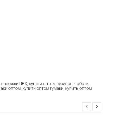
м сапожки ПВХ
,
купити оптом резинові чоботи
,
умаки оптом
,
купити оптом гумаки
,
купить оптом