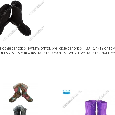
иновые сапожки
,
купить оптом женские сапожки ПВХ
,
купить опто
езинові оптом дешево
,
купити гумаки жіночі оптом
,
купити якісні г