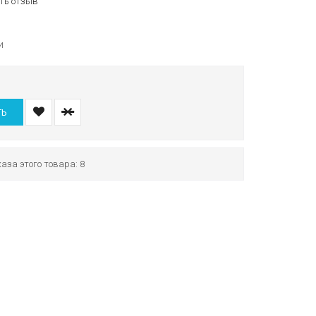
ть отзыв
и
ТЬ
аза этого товара: 8