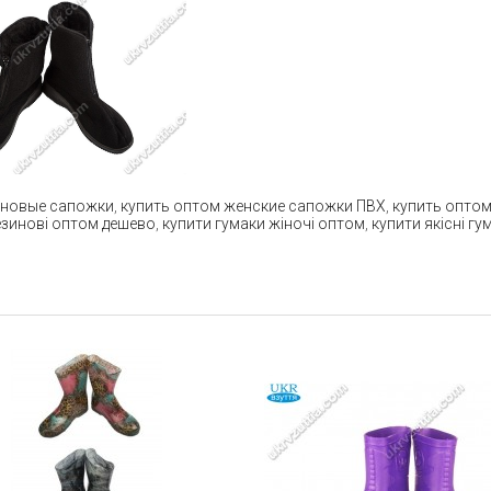
иновые сапожки
,
купить оптом женские сапожки ПВХ
,
купить опто
езинові оптом дешево
,
купити гумаки жіночі оптом
,
купити якісні г