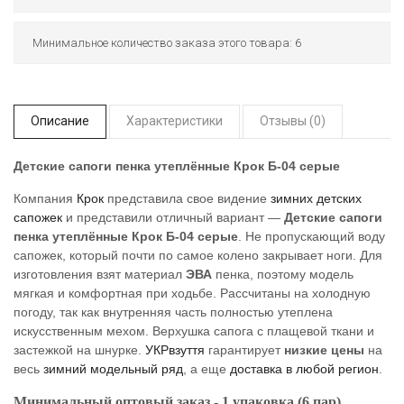
Минимальное количество заказа этого товара: 6
Описание
Характеристики
Отзывы (0)
Детские сапоги пенка утеплённые Крок Б-04 серые
Компания
Крок
представила свое видение
зимних детских
сапожек
и представили отличный вариант —
Детские сапоги
пенка утеплённые Крок Б-04 серые
. Не пропускающий воду
сапожек, который почти по самое колено закрывает ноги. Для
изготовления взят материал
ЭВА
пенка, поэтому модель
мягкая и комфортная при ходьбе. Рассчитаны на холодную
погоду, так как внутренняя часть полностью утеплена
искусственным мехом. Верхушка сапога с плащевой ткани и
застежкой на шнурке.
УКРвзуття
гарантирует
низкие цены
на
весь
зимний модельный ряд
, а еще
доставка в любой регион
.
Минимальный оптовый заказ - 1 упаковка (6 пар).