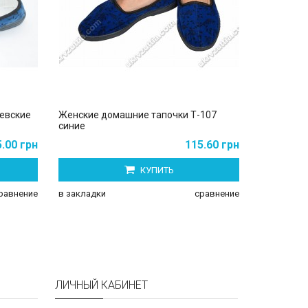
евские
Женские домашние тапочки Т-107
Женские т
синие
5.00 грн
115.60 грн
КУПИТЬ
в закладки
равнение
в закладки
сравнение
ЛИЧНЫЙ КАБИНЕТ