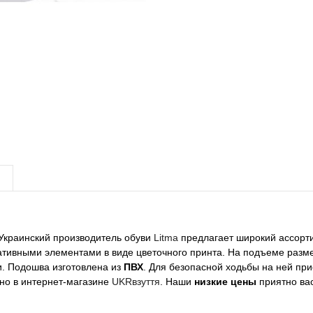
 Украинский производитель обуви
Litma
предлагает широкий ассор
коративными элементами в виде цветочного принта. На подъеме раз
и. Подошва изготовлена из
ПВХ
. Для безопасной ходьбы на ней п
но в интернет-магазине
UKRвзуття
. Наши
низкие цены
приятно ва