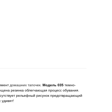
тимент
домашних тапочек
.
Модель 035
темно-
мещена резинка облегчающая процесс обувания.
рисутствует рельефный рисунок предотвращающий
с удивят!