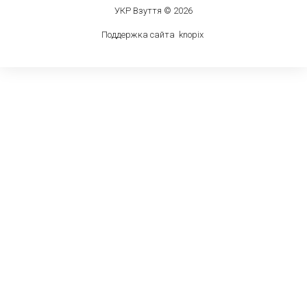
УКР Взуття © 2026
Поддержка сайта
knop
i
x