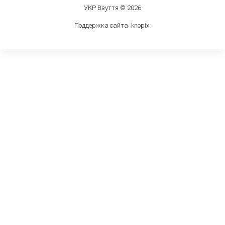
УКР Взуття © 2026
Поддержка сайта
knop
i
x