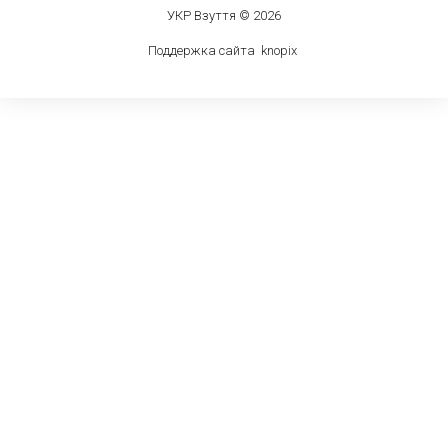
УКР Взуття © 2026
Поддержка сайта
knop
i
x