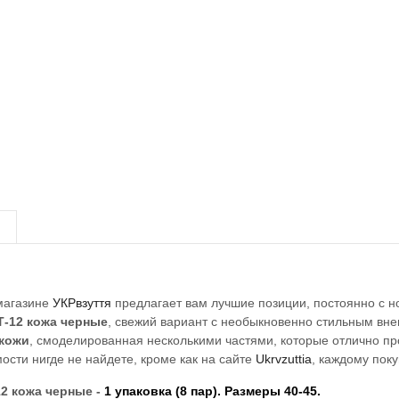
магазине
УКРвзуття
предлагает вам лучшие позиции, постоянно с но
Т-12 кожа черные
, свежий вариант с необыкновенно стильным вн
кожи
, смоделированная несколькими частями, которые отлично пр
ости нигде не найдете, кроме как на сайте
Ukrvzuttia
, каждому пок
2 кожа черные -
1 упаковка (8 пар). Размеры 40-45.