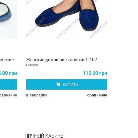
евские
Женские домашние тапочки Т-107
Женские т
синие
5.00 грн
115.60 грн
КУПИТЬ
в закладки
равнение
в закладки
сравнение
ЛИЧНЫЙ КАБИНЕТ