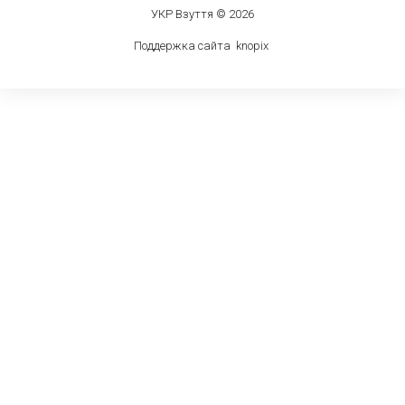
УКР Взуття © 2026
Поддержка сайта
knop
i
x