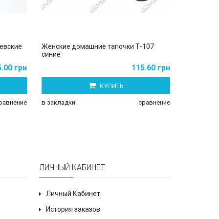
евские
Женские домашние тапочки Т-107
Женские т
синие
5.00 грн
115.60 грн
КУПИТЬ
в закладки
равнение
в закладки
сравнение
ЛИЧНЫЙ КАБИНЕТ
Личный Кабинет
История заказов